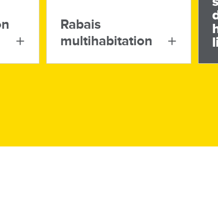
on
Rabais
multihabitation
l