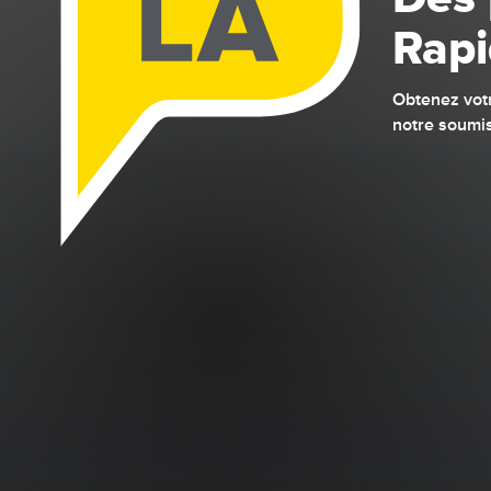
Rap
Là
Obtenez votr
notre soumis