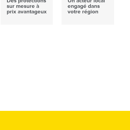
Des protections
Un acteur local
sur mesure à
engagé dans
prix avantageux
votre région