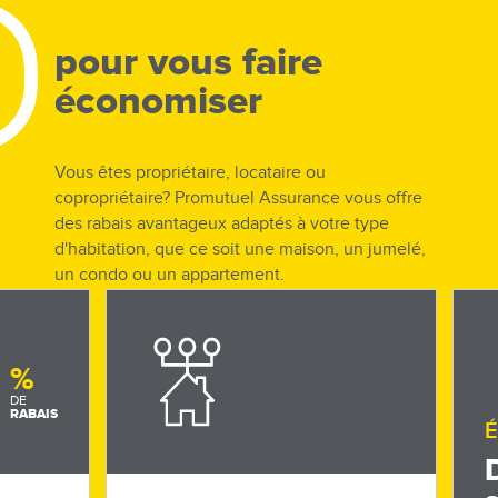
pour vous faire
économiser
Vous êtes propriétaire, locataire ou
copropriétaire? Promutuel Assurance vous offre
des rabais avantageux adaptés à votre type
d'habitation, que ce soit une maison, un jumelé,
un condo ou un appartement.
0
%
Obtenez
autant de rabais que de
e
DE
résidences supplémentaires
RABAIS
us
É
assurées chez nous : appartement,
%
de
condo, chalet, etc. Plus vous en avez,
itation.
plus vous y gagnez!