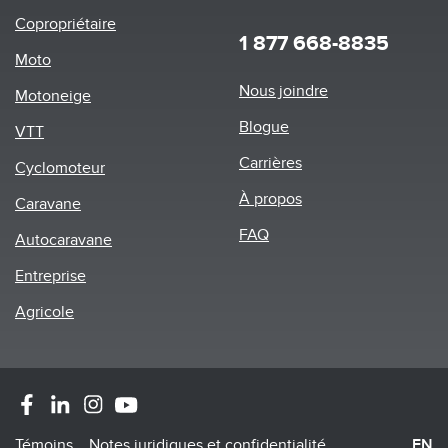
Copropriétaire
1 877 668-8835
Moto
Footer
Nous joindre
Motoneige
menu
Blogue
VTT
Carrières
Cyclomoteur
À propos
Caravane
FAQ
Autocaravane
Entreprise
Agricole
Témoins
Notes juridiques et confidentialité
EN