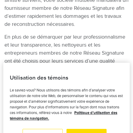
sinistre survient, votre société mutuelle mandatera un
fournisseur membre de notre Réseau Signature afin
d’estimer rapidement les dommages et les travaux
de reconstruction nécessaires.
En plus de se démarquer par leur professionnalisme
et leur transparence, les nettoyeurs et les
entrepreneurs membres de notre Réseau Signature
ont été choisis pour leurs services d’une qualité
supérieure. Ainsi, des franchisés et des indépendants
– dans toutes les régions du Québec – ont été triés
Utilisation des témoins
sur le volet pour faire partie de notre Réseau
Le saviez-vous? Nous utilisons des témoins afin d’analyser votre
Signature. En devenant membre de notre réseau,
utilisation de notre site Web, de personnaliser le contenu qui vous est
nos partenaires habitation s’engagent à fournir à nos
proposé et d’améliorer significativement votre expérience de
navigation. Pour plus d'informations sur la façon dont nous traitons
membres-assurés un service exceptionnel incluant :
ces informations, référez-vous à notre
Politique d’utilisation des
témoins de navigation.
une réclamation simplifiée
un respect de nos normes et de nos