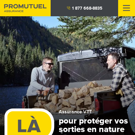
Aller
1 877 668-8835
au
contenu
principal
Assurance VTT
pour protéger vos
sorties en nature