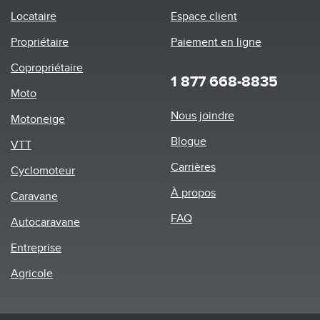
Locataire
Espace client
Propriétaire
Paiement en ligne
Copropriétaire
1 877 668-8835
Moto
Footer
Nous joindre
Motoneige
menu
Blogue
VTT
Carrières
Cyclomoteur
À propos
Caravane
FAQ
Autocaravane
Entreprise
Agricole