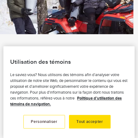
Découvrez notre gamme
complète de protections
Utilisation des témoins
en assurance VTT
Le saviez-vous? Nous utilisons des témoins afin d’analyser votre
utilisation de notre site Web, de personnaliser le contenu qui vous est
proposé et d’améliorer significativement votre expérience de
navigation. Pour plus d'informations sur la façon dont nous traitons
ces informations, référez-vous à notre
Politique d’utilisation des
La protection obligatoire
témoins de navigation.
Au Québec, la responsabilité civile est
Personnaliser
Tout accepter
obligatoire pour couvrir les dommages
causés à une autre personne par votre VTT.