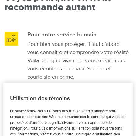
recommande autant
Pour notre service humain
Image
Pour bien vous protéger, il faut d’abord
vous connaître et comprendre votre réalité.
Voilà pourquoi avant de vous servir, nous
vous écoutons pour vrai. Sourire et
courtoisie en prime.
Utilisation des témoins
Pour nos solutions adaptées
Image
Le saviez-vous? Nous utilisons des témoins afin d’analyser votre
Notre équipe offre chaque jour des produits
utilisation de notre site Web, de personnaliser le contenu qui vous est
d’assurance aussi variés qu’éprouvés. Des
proposé et d’améliorer significativement votre expérience de
navigation. Pour plus d'informations sur la façon dont nous traitons
solutions qui s’adaptent à votre situation, et
ces informations, référez-vous à notre
Politique d’utilisation des