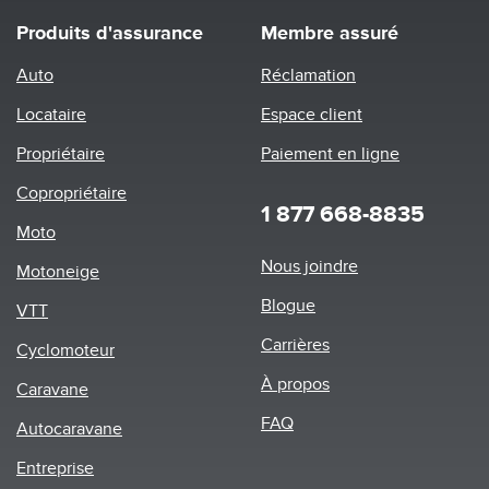
Produits d'assurance
Membre assuré
Auto
Réclamation
Locataire
Espace client
Propriétaire
Paiement en ligne
Copropriétaire
1 877 668-8835
Moto
Footer
Nous joindre
Motoneige
menu
Blogue
VTT
Carrières
Cyclomoteur
À propos
Caravane
FAQ
Autocaravane
Entreprise