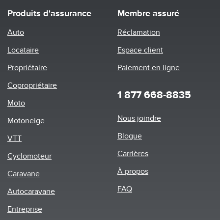
Produits d'assurance
Membre assuré
Auto
Réclamation
Locataire
Espace client
Propriétaire
Paiement en ligne
Copropriétaire
1 877 668-8835
Moto
Footer
Nous joindre
Motoneige
menu
Blogue
VTT
Carrières
Cyclomoteur
À propos
Caravane
FAQ
Autocaravane
Entreprise