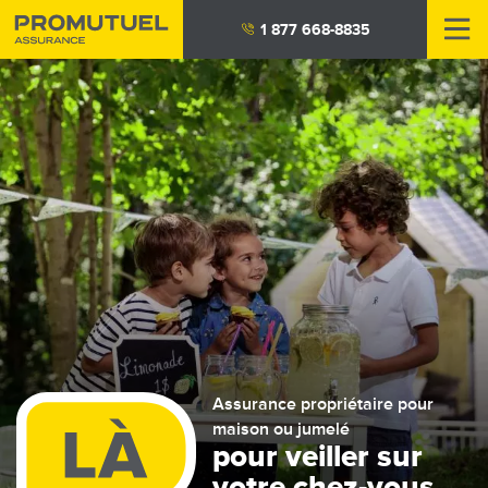
Aller
1 877 668-8835
au
contenu
principal
Assurance propriétaire pour
maison ou jumelé
pour veiller sur
votre chez-vous