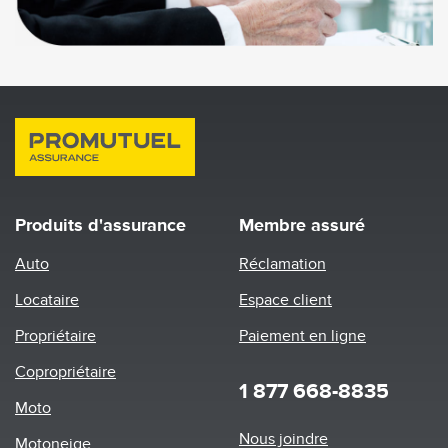
Produits d'assurance
Membre assuré
Auto
Réclamation
Locataire
Espace client
Propriétaire
Paiement en ligne
Copropriétaire
1 877 668-8835
Moto
Footer
Nous joindre
Motoneige