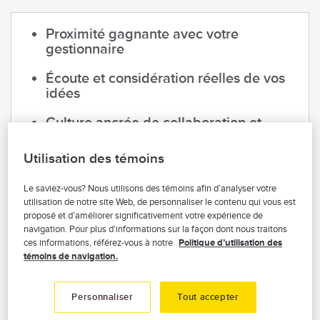
Proximité gagnante avec votre
gestionnaire
Écoute et considération réelles de vos
idées
Culture ancrée de collaboration et
d'entraide
Utilisation des témoins
Activités sociales et initiatives de
bénévolat
Le saviez-vous? Nous utilisons des témoins afin d’analyser votre
utilisation de notre site Web, de personnaliser le contenu qui vous est
proposé et d’améliorer significativement votre expérience de
navigation. Pour plus d'informations sur la façon dont nous traitons
ces informations, référez-vous à notre
Politique d’utilisation des
Un quotidien hautement
témoins de navigation.
motivant
Personnaliser
Tout accepter