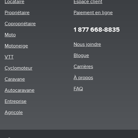
Locataire
Espace client
Propriétaire
Paiement en ligne
Copropriétaire
1 877 668-8835
Moto
Footer
Nous joindre
Motoneige
menu
Blogue
VTT
Carrières
Cyclomoteur
À propos
Caravane
FAQ
Autocaravane
Entreprise
Agricole