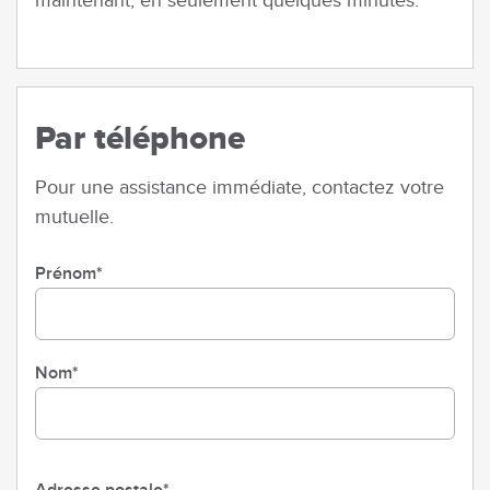
maintenant, en seulement quelques minutes.
Par téléphone
Pour une assistance immédiate, contactez votre
mutuelle.
Prénom
Nom
Mut
inf
mut
Adresse postale