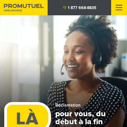
Aller
1 877 668-8835
au
contenu
principal
Réclamation
pour vous, du
début à la fin