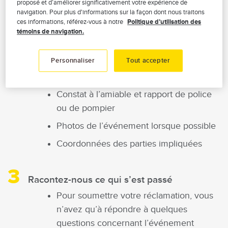
proposé et d’améliorer significativement votre expérience de
sans tarder
navigation. Pour plus d'informations sur la façon dont nous traitons
ces informations, référez-vous à notre
Politique d’utilisation des
Dans le cas d’un accident automobile,
témoins de navigation.
pensez à remplir un
constat à l’amiable
Personnaliser
Tout accepter
Préparez les informations nécessaires
concernant votre dossier
Constat à l’amiable et rapport de police
ou de pompier
Photos de l’événement lorsque possible
Coordonnées des parties impliquées
Racontez-nous ce qui s’est passé
Pour soumettre votre réclamation, vous
n’avez qu’à répondre à quelques
questions concernant l’événement