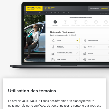
Veuillez vérifier nos heures d'ouverture.
Que faire en cas de sinistre?
Utilisation des témoins
Assurez-vous d’être en sécurité
Le saviez-vous? Nous utilisons des témoins afin d’analyser votre
utilisation de notre site Web, de personnaliser le contenu qui vous est
Si quelqu’un est blessé, appelez le 911