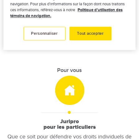
navigation. Pour plus d'informations sur la façon dont nous traitons
ces informations, référez-vous à notre
Politique d’utilisation des
JURIPRO
, l’une des assurances
témoins de navigation.
juridiques les plus complètes sur le
marché!
Personnaliser
Tout accepter
Pour vous
Image
Juripro
pour les particuliers
Que ce soit pour défendre vos droits individuels de