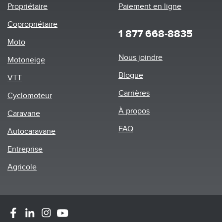
Propriétaire
Paiement en ligne
Copropriétaire
1 877 668-8835
Moto
Footer
Nous joindre
Motoneige
menu
Blogue
VTT
Carrières
Cyclomoteur
À propos
Caravane
FAQ
Autocaravane
Entreprise
Agricole