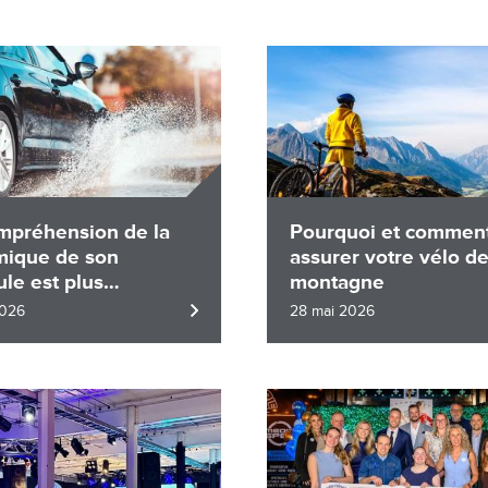
Image
mpréhension de la
Pourquoi et commen
ique de son
assurer votre vélo d
ule est plus
montagne
tante qu’on le
2026
28 mai 2026
e
Image