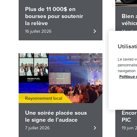
Plus de 11 000$ en
bourses pour soutenir
Bien 
la relève
véhic
16 juillet 2026
14 juill
Utilisa
Image
Image
Le saviez-v
personnalis
navigation.
Politique 
Rayonnement local
Rayonne
Une soirée placée sous
Encor
le signe de l’audace
PIC
7 juillet 2026
19 juin