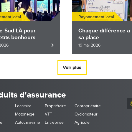
ment local
Rayonnement local
e-Sud LÀ pour
Chaque différence a
etits bonheurs
sa place
 2026
19 mai 2026
Voir plus
duits d'assurance
Locataire
Propriétaire
Copropriétaire
Motoneige
VTT
Cyclomoteur
ne
Autocaravane
Entreprise
Agricole