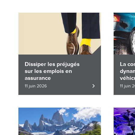
Image
Image
Dissiper les préjugés
La co
sur les emplois en
dynam
assurance
véhic
impor
11 juin 2026
11 juin 
pens
Image
Image