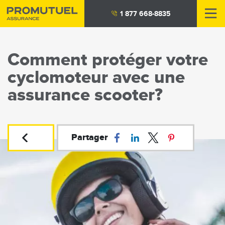
Aller
1 877 668-8835
au
contenu
principal
Comment protéger votre
cyclomoteur avec une
assurance scooter?
Partager