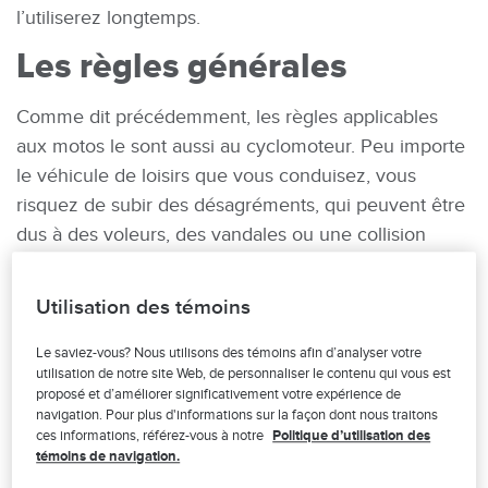
l’utiliserez longtemps.
Les règles générales
Comme dit précédemment, les règles applicables
aux motos le sont aussi au cyclomoteur. Peu importe
le véhicule de loisirs que vous conduisez, vous
risquez de subir des désagréments, qui peuvent être
dus à des voleurs, des vandales ou une collision
pendant que vous n’êtes pas là, suivis d’une fuite.
Pour cela, vous devez protéger votre bien des autres
Utilisation des témoins
et des catastrophes naturelles.
Le saviez-vous? Nous utilisons des témoins afin d’analyser votre
L’idéal, pour une protection en tout lieu, c’est le bon
utilisation de notre site Web, de personnaliser le contenu qui vous est
proposé et d’améliorer significativement votre expérience de
choix de stationnement. Vous devez toujours garder
navigation. Pour plus d'informations sur la façon dont nous traitons
votre scooter dans un lieu éclairé ou au moins à
ces informations, référez-vous à notre
Politique d’utilisation des
portée de vue. En effet, plus le véhicule est petit, plus
témoins de navigation.
les dangers de vol sont élevés. Ne négligez pas