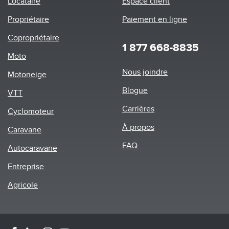
Locataire
Espace client
Propriétaire
Paiement en ligne
Copropriétaire
1 877 668-8835
Moto
Footer
Nous joindre
Motoneige
menu
Blogue
VTT
Carrières
Cyclomoteur
À propos
Caravane
FAQ
Autocaravane
Entreprise
Agricole