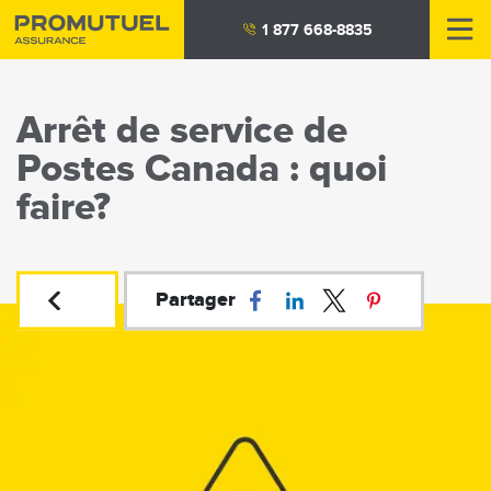
Aller
1 877 668-8835
au
contenu
principal
Arrêt de service de
Postes Canada : quoi
faire?
Partager