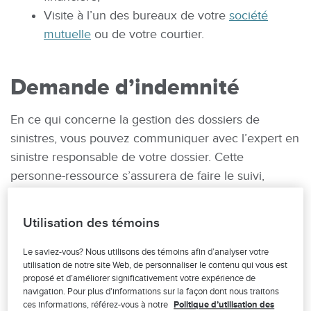
Visite à l’un des bureaux de votre
société
mutuelle
ou de votre courtier.
Demande d’indemnité
En ce qui concerne la gestion des dossiers de
sinistres, vous pouvez communiquer avec l’expert en
sinistre responsable de votre dossier. Cette
personne-ressource s’assurera de faire le suivi,
autant pour l’obtention de documents que pour le
paiement des indemnités.
Utilisation des témoins
Nous vous rappelons que vous pouvez
Le saviez-vous? Nous utilisons des témoins afin d’analyser votre
communiquer en tout temps avec votre société
utilisation de notre site Web, de personnaliser le contenu qui vous est
proposé et d’améliorer significativement votre expérience de
mutuelle par téléphone, par courriel ou par
navigation. Pour plus d'informations sur la façon dont nous traitons
télécopieur. Vous trouverez les
coordonnées ici
.
ces informations, référez-vous à notre
Politique d’utilisation des