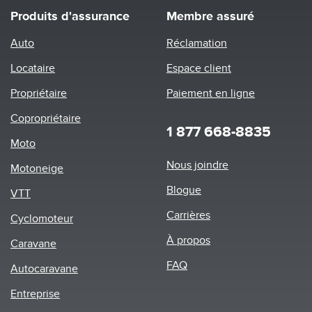
Produits d'assurance
Membre assuré
Auto
Réclamation
Locataire
Espace client
Propriétaire
Paiement en ligne
Copropriétaire
1 877 668-8835
Moto
Footer
Nous joindre
Motoneige
menu
Blogue
VTT
Carrières
Cyclomoteur
À propos
Caravane
FAQ
Autocaravane
Entreprise