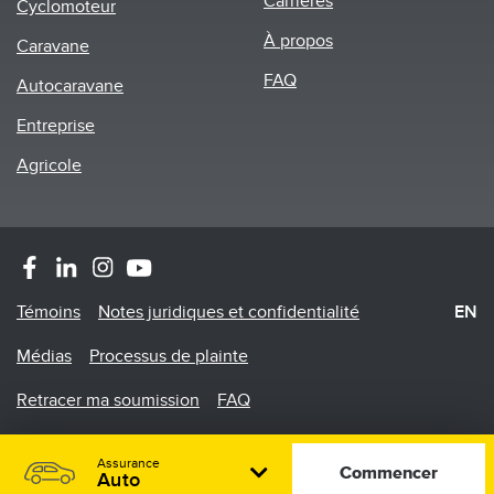
Carrières
Cyclomoteur
À propos
Caravane
FAQ
Autocaravane
Entreprise
Agricole
Footer
Témoins
Notes juridiques et confidentialité
EN
Menu
Médias
Processus de plainte
Retracer ma soumission
FAQ
©2026 Promutuel Assurance est une agence en assurance
Assurance
de dommages
Commencer
Auto