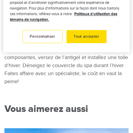
proposé et d’améliorer significativement votre expérience de
votre cheminée par une personne qualifiée.
navigation. Pour plus d'informations sur la façon dont nous traitons
ces informations, référez-vous à notre
Politique d’utilisation des
13. Entrée et abri d’auto.
Comblez les fissures.
témoins de navigation.
Procurez-vous des ancrages pour bien fixer l’abri
d’auto et installez des poteaux qui délimitent l’entrée.
Personnaliser
Tout accepter
14. Spa et piscine.
Nettoyez, vidangez, remisez les
composantes, versez de l’antigel et installez une toile
d’hiver. Déneigez le couvercle du spa durant l’hiver.
Faites affaire avec un spécialiste; le coût en vaut la
peine!
Vous aimerez aussi
Image