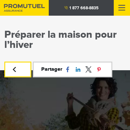
Aller
1 877 668-8835
au
contenu
principal
Préparer la maison pour
l’hiver
Partager