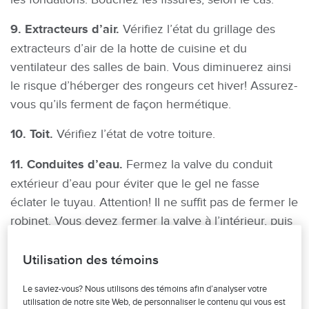
9. Extracteurs d’air.
Vérifiez l’état du grillage des
extracteurs d’air de la hotte de cuisine et du
ventilateur des salles de bain. Vous diminuerez ainsi
le risque d’héberger des rongeurs cet hiver! Assurez-
vous qu’ils ferment de façon hermétique.
10. Toit.
Vérifiez l’état de votre toiture.
11. Conduites d’eau.
Fermez la valve du conduit
extérieur d’eau pour éviter que le gel ne fasse
éclater le tuyau. Attention! Il ne suffit pas de fermer le
robinet. Vous devez fermer la valve à l’intérieur, puis
ouvrir le robinet pour libérer l’eau.
Utilisation des témoins
12. Cheminée.
Assurez-vous que l’extrémité est
dégagée. Vérifiez les joints et observez s’il y a
Le saviez-vous? Nous utilisons des témoins afin d’analyser votre
utilisation de notre site Web, de personnaliser le contenu qui vous est
présence de fissures. Faites faire le ramonage de