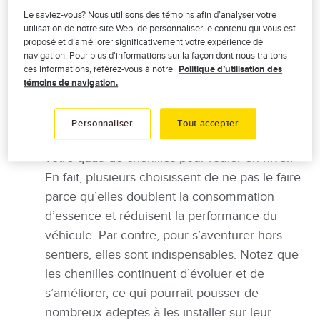
Le saviez-vous? Nous utilisons des témoins afin d’analyser votre
1. L’équipement
utilisation de notre site Web, de personnaliser le contenu qui vous est
proposé et d’améliorer significativement votre expérience de
Pour rouler sur la neige, votre quad devrait subir une
navigation. Pour plus d'informations sur la façon dont nous traitons
petite transformation hivernale. Voici quelques
ces informations, référez-vous à notre
Politique d’utilisation des
témoins de navigation.
éléments à considérer pour profiter au maximum de
votre VTT en hiver :
Personnaliser
Tout accepter
Les chenilles
: il n’est pas nécessaire d’équiper
votre quad de chenilles pour rouler en hiver.
En fait, plusieurs choisissent de ne pas le faire
parce qu’elles doublent la consommation
d’essence et réduisent la performance du
véhicule. Par contre, pour s’aventurer hors
sentiers, elles sont indispensables. Notez que
les chenilles continuent d’évoluer et de
s’améliorer, ce qui pourrait pousser de
nombreux adeptes à les installer sur leur