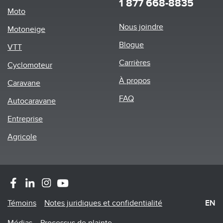
1 877 668-8835
Moto
Footer
Nous joindre
Motoneige
menu
Blogue
VTT
Carrières
Cyclomoteur
À propos
Caravane
FAQ
Autocaravane
Entreprise
Agricole
Footer
Témoins
Notes juridiques et confidentialité
EN
Menu
Médias
Processus de plainte