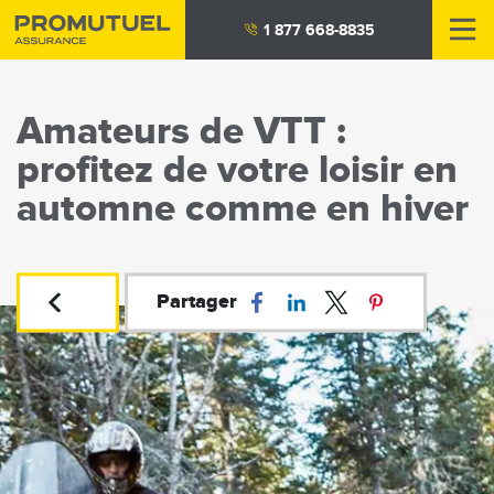
Aller
1 877 668-8835
au
contenu
principal
Amateurs de VTT :
profitez de votre loisir en
automne comme en hiver
Partager