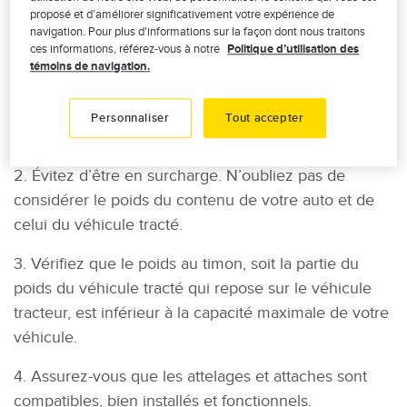
proposé et d’améliorer significativement votre expérience de
le pire. Voici quelques conseils pour
remorquer un
navigation. Pour plus d'informations sur la façon dont nous traitons
véhicule en toute sécurité
:
ces informations, référez-vous à notre
Politique d’utilisation des
témoins de navigation.
1. Lisez bien les consignes de remorquage qui
figurent dans le manuel du fabricant de votre
Personnaliser
Tout accepter
véhicule.
2. Évitez d’être en surcharge. N’oubliez pas de
considérer le poids du contenu de votre auto et de
celui du véhicule tracté.
3. Vérifiez que le poids au timon, soit la partie du
poids du véhicule tracté qui repose sur le véhicule
tracteur, est inférieur à la capacité maximale de votre
véhicule.
4. Assurez-vous que les attelages et attaches sont
compatibles, bien installés et fonctionnels.