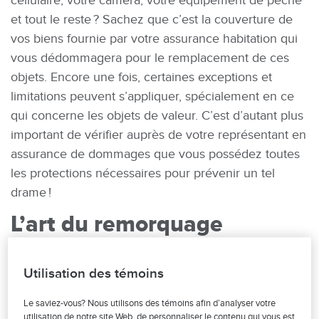
cellulaire, votre caméra, votre équipement de pêche
et tout le reste ? Sachez que c’est la couverture de
vos biens fournie par votre assurance habitation qui
vous dédommagera pour le remplacement de ces
objets. Encore une fois, certaines exceptions et
limitations peuvent s’appliquer, spécialement en ce
qui concerne les objets de valeur. C’est d’autant plus
important de vérifier auprès de votre représentant en
assurance de dommages que vous possédez toutes
les protections nécessaires pour prévenir un tel
drame !
L’art du remorquage
sécuritaire
Utilisation des témoins
Parce qu’il vaut mieux « prévenir que guérir »,
prendre toutes les précautions nécessaires lors du
Le saviez-vous? Nous utilisons des témoins afin d’analyser votre
remorquage de votre bateau est essentiel pour éviter
utilisation de notre site Web, de personnaliser le contenu qui vous est