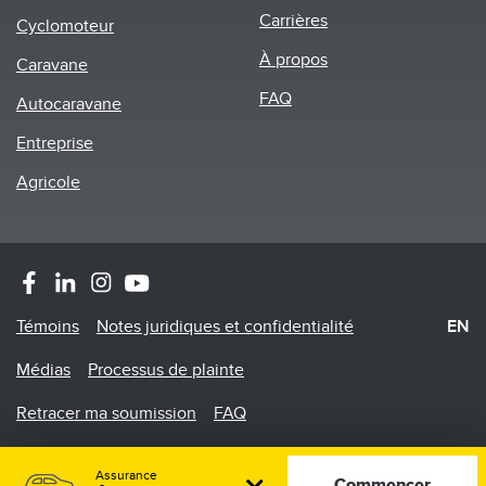
Carrières
Cyclomoteur
À propos
Caravane
FAQ
Autocaravane
Entreprise
Agricole
Footer
Témoins
Notes juridiques et confidentialité
EN
Menu
Médias
Processus de plainte
Retracer ma soumission
FAQ
©2026 Promutuel Assurance est une agence en assurance
Assurance
de dommages
Commencer