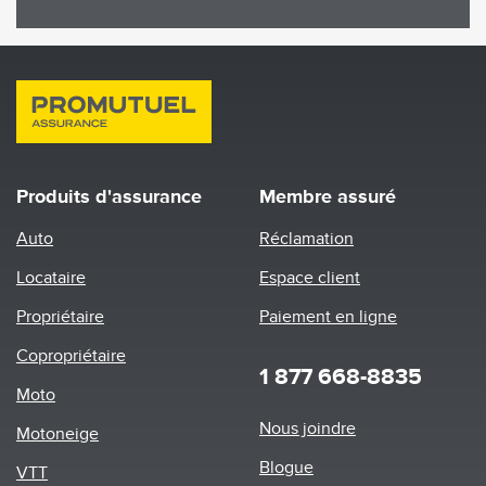
Produits d'assurance
Membre assuré
Auto
Réclamation
Locataire
Espace client
Propriétaire
Paiement en ligne
Copropriétaire
1 877 668-8835
Moto
Footer
Nous joindre
Motoneige
menu
Blogue
VTT