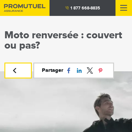
Aller
1 877 668-8835
au
contenu
principal
Moto renversée : couvert
ou pas?
Partager