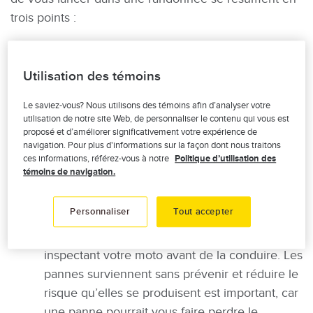
trois points :
La détermination de votre itinéraire : il est
important de déterminer votre itinéraire avant
Utilisation des témoins
de commencer votre randonnée. Pour cela,
vous pouvez utiliser des magazines
Le saviez-vous? Nous utilisons des témoins afin d’analyser votre
utilisation de notre site Web, de personnaliser le contenu qui vous est
spécialisés, touristiques ou des applications
proposé et d’améliorer significativement votre expérience de
mobiles destinées à une telle planification.
navigation. Pour plus d'informations sur la façon dont nous traitons
ces informations, référez-vous à notre
Politique d’utilisation des
Évitez autant que possible les routes plus
témoins de navigation.
risquées, cahoteuses ou à fort trafic.
L’inspection de votre moto : que la distance
Personnaliser
Tout accepter
planifiée soit longue ou courte, vous éliminerez
un grand nombre d’accidents potentiels en
inspectant votre moto avant de la conduire. Les
pannes surviennent sans prévenir et réduire le
risque qu’elles se produisent est important, car
une panne pourrait vous faire perdre le