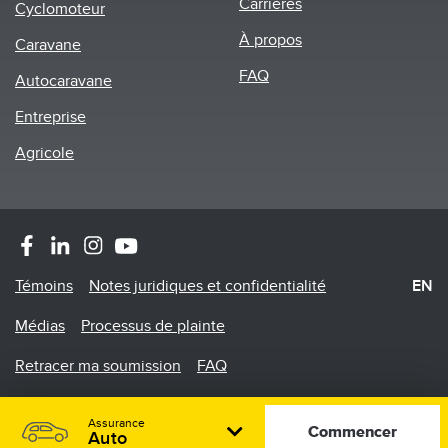
Carrières
Cyclomoteur
À propos
Caravane
FAQ
Autocaravane
Entreprise
Agricole
Footer
Témoins
Notes juridiques et confidentialité
EN
Menu
Médias
Processus de plainte
Retracer ma soumission
FAQ
©2026 Promutuel Assurance est une agence en assurance
Assurance
de dommages
Commencer
Auto