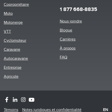
Copropriétaire
1 877 668-8835
Moto
Footer
Nous joindre
Motoneige
menu
Blogue
VTT
Carrières
Cyclomoteur
À propos
Caravane
FAQ
Autocaravane
Entreprise
Agricole
Footer
Témoins
Notes juridiques et confidentialité
EN