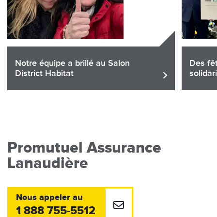
Notre équipe a brillé au Salon
Des fêt
District Habitat
solidar
Partager
Pa
Lire l'article
Promutuel Assurance
Lanaudière
Nous appeler au
1 888 755-5512