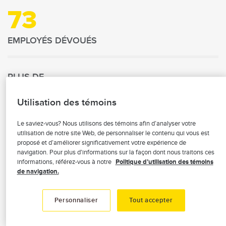
73
EMPLOYÉS DÉVOUÉS
PLUS DE
30 600
Utilisation des témoins
MEMBRES-ASSURÉS
Le saviez-vous? Nous utilisons des témoins afin d’analyser votre
utilisation de notre site Web, de personnaliser le contenu qui vous est
proposé et d’améliorer significativement votre expérience de
PLUS DE
navigation. Pour plus d'informations sur la façon dont nous traitons ces
144 000
informations, référez-vous à notre
Politique d’utilisation des témoins
de navigation.
DOLLARS / AN
EN DONS ET COMMANDITES
Personnaliser
Tout accepter