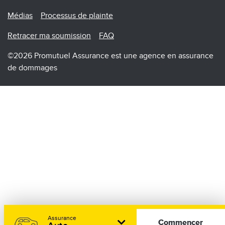
Menu
Médias
Processus de plainte
Retracer ma soumission
FAQ
©2026 Promutuel Assurance est une agence en assurance
de dommages
Assurance
Commencer