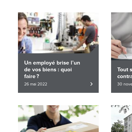
Image
Image
Un employé brise l’un
de vos biens : quoi
Tout s
faire ?
contr
26 mai 2022
30 nov
Image
Image