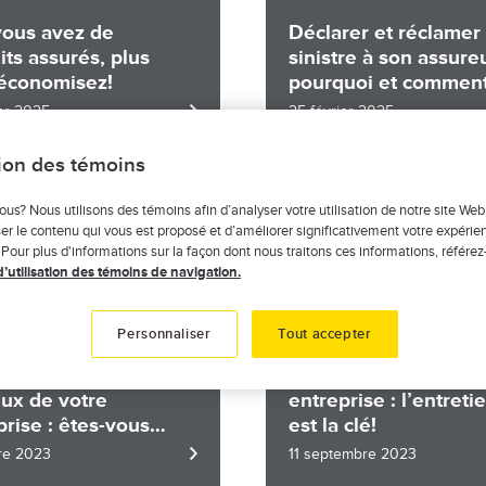
vous avez de
Déclarer et réclamer
its assurés, plus
sinistre à son assureu
économisez!
pourquoi et comment
faire?
ier 2025
25 février 2025
tion des témoins
Image
ous? Nous utilisons des témoins afin d’analyser votre utilisation de notre site Web
er le contenu qui vous est proposé et d’améliorer significativement votre expérie
 Pour plus d'informations sur la façon dont nous traitons ces informations, référez
d’utilisation des témoins de navigation.
Personnaliser
Tout accepter
ient se blesse sur
Prévenir un sinistre 
eux de votre
entreprise : l’entreti
prise : êtes-vous
est la clé!
gé ?
re 2023
11 septembre 2023