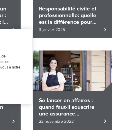
 un
Responsabilité civile et
r :
professionnelle: quelle
 le
est la différence pour
une entreprise?
3 janvier 2025
Image
, de
nce de
-vous à notre
en
Se lancer en affaires :
en
quand faut-il souscrire
une assurance
entreprise?
22 novembre 2022