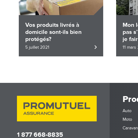
Vos produits livrés à
Mon l
domicile sont-ils bien
pas s
protégés?
je fai
5 juillet 2021
11 mars
Pro
Auto
Moto
Carava
1 877 668-8835