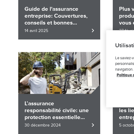
Guide de l'assurance
Plus 
entreprise: Couvertures,
produ
conseils et bonnes
vous 
pratiques
14 avril 2025
27 févr
Utilisa
Image
Image
Le saviez-v
personnalis
navigation.
Politique 
L’assurance
Un cl
responsabilité civile: une
les li
protection essentielle
entre
pour votre entreprise
proté
30 décembre 2024
5 octob