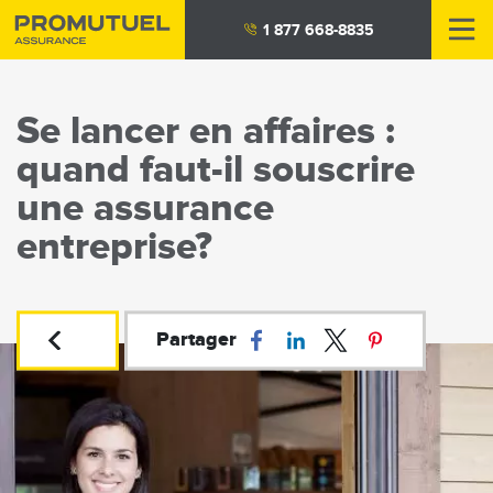
Aller
1 877 668-8835
au
contenu
principal
Se lancer en affaires :
quand faut-il souscrire
une assurance
entreprise?
Partager