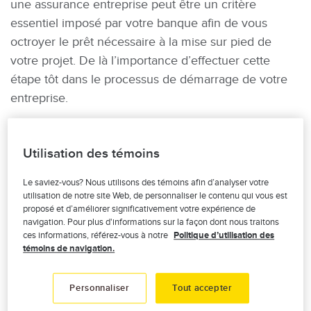
une assurance entreprise peut être un critère
essentiel imposé par votre banque afin de vous
octroyer le prêt nécessaire à la mise sur pied de
votre projet. De là l’importance d’effectuer cette
étape tôt dans le processus de démarrage de votre
entreprise.
Et qu’arrive-t-il si vos activités changent ou évoluent ?
Il sera toujours possible (et d’ailleurs important) de
Utilisation des témoins
changer les couvertures de votre police pour qu’elles
correspondent parfaitement aux nouveaux besoins
Le saviez-vous? Nous utilisons des témoins afin d’analyser votre
utilisation de notre site Web, de personnaliser le contenu qui vous est
de votre entreprise. Sachez également que vous
proposé et d’améliorer significativement votre expérience de
pouvez faire ces modifications à tout moment, et pas
navigation. Pour plus d'informations sur la façon dont nous traitons
ces informations, référez-vous à notre
Politique d’utilisation des
seulement lors de votre renouvellement.
témoins de navigation.
Travailleur à domicile et
assurance entreprise
Personnaliser
Tout accepter