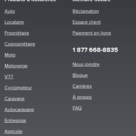
Auto
Réclamation
Locataire
Espace client
Propriétaire
Paiement en ligne
Copropriétaire
1 877 668-8835
Moto
Footer
Nous joindre
Motoneige
menu
Blogue
VTT
Carrières
Cyclomoteur
À propos
Caravane
FAQ
Autocaravane
Entreprise
Agricole