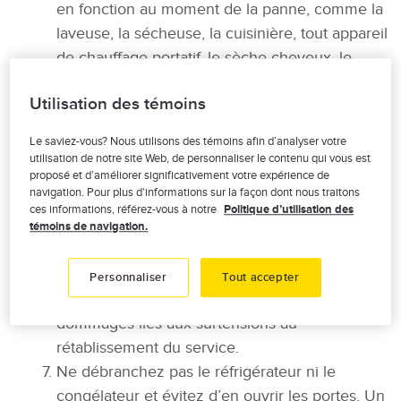
en fonction au moment de la panne, comme la
laveuse, la sécheuse, la cuisinière, tout appareil
de chauffage portatif, le sèche cheveux, le
grille pain et la bouilloire. Si votre lave-vaisselle
Utilisation des témoins
était en marche quand la panne est survenue,
ouvrez-en la porte pour l’arrêter.
Le saviez-vous? Nous utilisons des témoins afin d’analyser votre
Éteignez toutes vos lumières à l’exception
utilisation de notre site Web, de personnaliser le contenu qui vous est
proposé et d’améliorer significativement votre expérience de
d’une à l’intérieur de votre résidence et une
navigation. Pour plus d'informations sur la façon dont nous traitons
autre à l’extérieur pour constater le
ces informations, référez-vous à notre
Politique d’utilisation des
rétablissement du courant.
témoins de navigation.
Débranchez tous les appareils électroniques
tels que les ordinateurs, les téléviseurs et les
Personnaliser
Tout accepter
chargeurs, afin de réduire les risques de
dommages liés aux surtensions au
rétablissement du service.
Ne débranchez pas le réfrigérateur ni le
congélateur et évitez d’en ouvrir les portes. Un