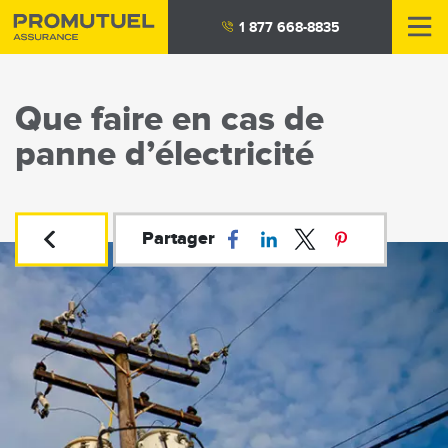
Aller
1 877 668-8835
au
contenu
principal
Que faire en cas de
panne d’électricité
Partager