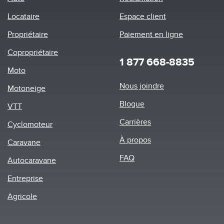
Locataire
Espace client
Propriétaire
Paiement en ligne
Copropriétaire
1 877 668-8835
Moto
Footer
Nous joindre
Motoneige
menu
Blogue
VTT
Carrières
Cyclomoteur
À propos
Caravane
FAQ
Autocaravane
Entreprise
Agricole