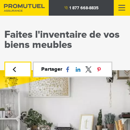
Aller
1 877 668-8835
au
contenu
principal
Faites l'inventaire de vos
biens meubles
Partager