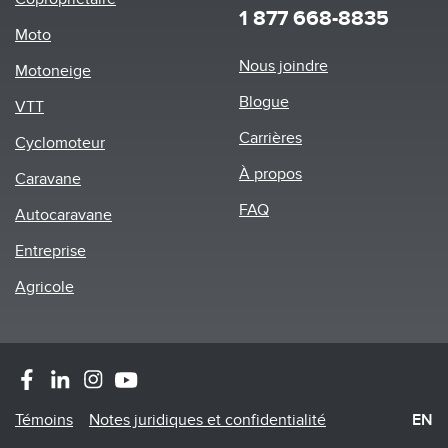
1 877 668-8835
Moto
Footer
Nous joindre
Motoneige
menu
Blogue
VTT
Carrières
Cyclomoteur
À propos
Caravane
FAQ
Autocaravane
Entreprise
Agricole
Footer
Témoins
Notes juridiques et confidentialité
EN