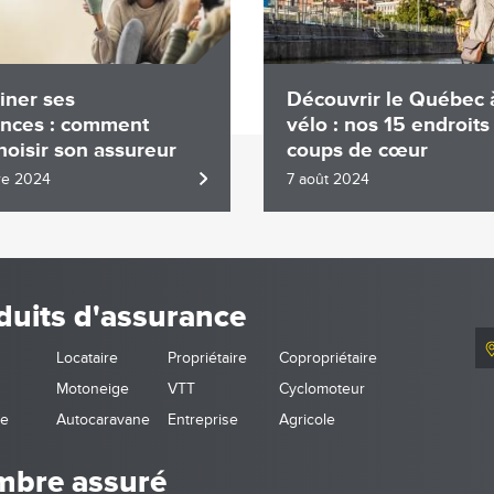
iner ses
Découvrir le Québec 
ances : comment
vélo : nos 15 endroits
hoisir son assureur
coups de cœur
re 2024
7 août 2024
duits d'assurance
Locataire
Propriétaire
Copropriétaire
Motoneige
VTT
Cyclomoteur
ne
Autocaravane
Entreprise
Agricole
bre assuré