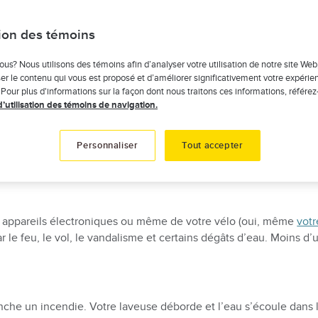
i quelqu’un se blesse dans votre appartement. Les frais de votre
e sérieuses répercussions sur votre équilibre financier.
tion des témoins
ous n’avez pas à craindre qu’un de ces scénarios stressants devi
ous? Nous utilisons des témoins afin d’analyser votre utilisation de notre site Web
er le contenu qui vous est proposé et d’améliorer significativement votre expérie
 Pour plus d'informations sur la façon dont nous traitons ces informations, référez
d’utilisation des témoins de navigation.
urance habitation pour locat
Personnaliser
Tout accepter
urance habitation pour locataire
? Pour répondre à cette question, 
s appareils électroniques ou même de votre vélo (oui, même
votr
 feu, le vol, le vandalisme et certains dégâts d’eau. Moins d’un 
nche un incendie. Votre laveuse déborde et l’eau s’écoule dans 