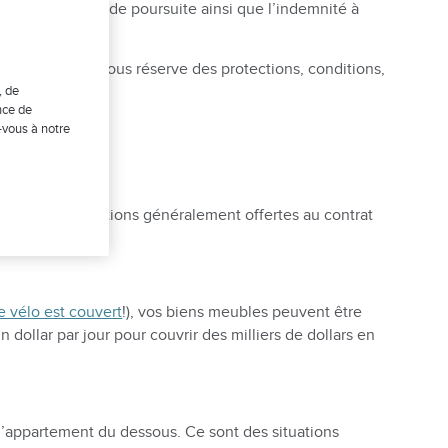
 défense en cas de poursuite ainsi que l’indemnité à
enne réalité, sous réserve des protections, conditions,
, de
nce de
-vous à notre
aire
voici les protections généralement offertes au contrat
e vélo est couvert
!), vos biens meubles peuvent être
dollar par jour pour couvrir des milliers de dollars en
l’appartement du dessous. Ce sont des situations