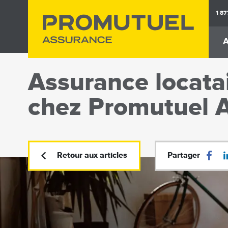
Aller
1 8
au
contenu
A
principal
M
na
Assurance locata
Assurance
Assuranc
Auto
Habita
chez Promutuel 
Retour aux articles
Partager