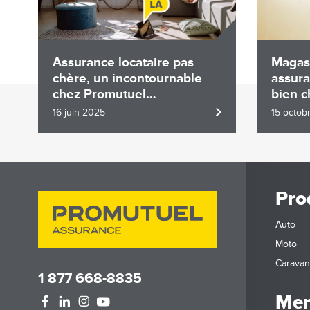
Assurance locataire pas
Magas
chère, un incontournable
assur
chez Promutuel
bien c
Assurance
16 juin 2025
15 octob
Pro
Auto
Moto
Carava
1 877 668-8835
Mem