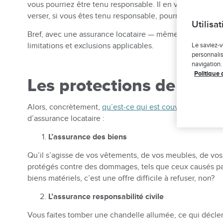
vous pourriez être tenu responsable. Il en va de même s
verser, si vous êtes tenu responsable, pourraient avoir d
Utilisa
Bref, avec une assurance locataire — même à bas prix — v
Le saviez-v
limitations et exclusions applicables.
personnalis
navigation.
Politique 
Les protections de l’ass
Alors, concrètement,
qu’est-ce qui est couvert par l’ass
d’assurance locataire :
L’assurance des biens
Qu’il s’agisse de vos vêtements, de vos meubles, de vo
protégés contre des dommages, tels que ceux causés par le
biens matériels, c’est une offre difficile à refuser, non?
L’assurance responsabilité civile
Vous faites tomber une chandelle allumée, ce qui décle