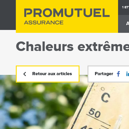
Aller
1 8
au
contenu
A
principal
M
na
Chaleurs extrême
Assurance
Assuranc
Auto
Habita
Retour aux articles
Partager