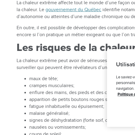
La chaleur extrême affecte tout le monde d’une façon ou
la chaleur. Le
gouvernement du Québec
identifie notam
d’autonomie ou atteintes d’une maladie chronique ou de 
En outre, il est possible de développer des complications l
encore si l’on pratique un métier exigeant ou que l’on t
Les risques de la chaleu
La chaleur extrême peut avoir de sérieuses répercussi
Utilisa
surveiller qui peuvent être révélateurs d’un possible co
Le saviez-v
maux de tête;
personnalis
crampes musculaires;
navigation.
enflure des mains, des pieds et des chevilles;
Politique 
apparition de petits boutons rouges sur la peau (b
fatigue inhabituelle ou épuisement;
malaise généralisé;
signes de déshydratation (forte soif, diminution d
nausées ou vomissements;
coups de soleil;