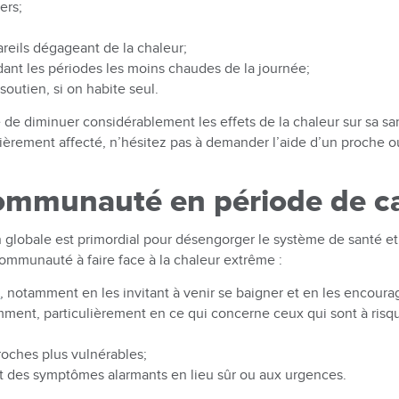
gers;
reils dégageant de la chaleur;
ndant les périodes les moins chaudes de la journée;
outien, si on habite seul.
le de diminuer considérablement les effets de la chaleur sur sa s
lièrement affecté, n’hésitez pas à demander l’aide d’un proche ou
ommunauté en période de c
 globale est primordial pour désengorger le système de santé et 
communauté à faire face à la chaleur extrême :
s
, notamment en les invitant à venir se baigner et en les encou
mment, particulièrement en ce qui concerne ceux qui sont à risqu
 proches plus vulnérables;
t des symptômes alarmants en lieu sûr ou aux urgences.