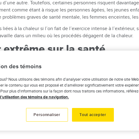
 d’une autre. Toutefois, certaines personnes risquent davantage
ment comme étant à risque les personnes âgées, les jeunes enfant
problèmes graves de santé mentale, les femmes enceintes, les in
iées à la chaleur si l’on fait de l’exercice intense à l’extérieur, 
ravaille dans un milieu où les procédés dégagent de la chaleur.
r extrême sur la santé
ons sur votre santé et sur celle de vos proches. Le site du go
tion des témoins
up de chaleur :
ous? Nous utilisons des témoins afin d’analyser votre utilisation de notre site Web
er le contenu qui vous est proposé et d’améliorer significativement votre expérie
 Pour plus d'informations sur la façon dont nous traitons ces informations, référez
d’utilisation des témoins de navigation.
outons de chaleur);
Personnaliser
Tout accepter
u besoin d’uriner, urine foncée, peau sèche ou d’une couleur anor