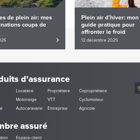
s de plein air: mes
Plein air d’hiver: mon
inations coups de
guide pratique pour
affronter le froid
026
12 décembre 2025
duits d'assurance
Locataire
Propriétaire
Copropriétaire
Motoneige
VTT
Cyclomoteur
ne
Autocaravane
Entreprise
Agricole
bre assuré
tion
Espace client