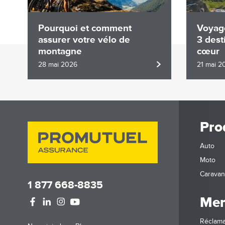
Pourquoi et comment
Voyage
assurer votre vélo de
3 dest
montagne
cœur
28 mai 2026
21 mai 2
Pro
Auto
Moto
Carava
1 877 668-8835
Mem
Réclama