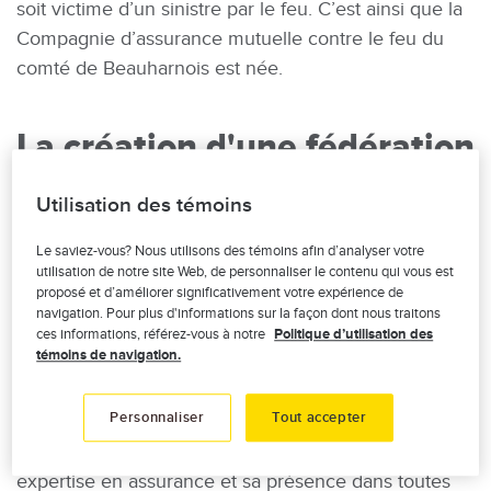
soit victime d’un sinistre par le feu. C’est ainsi que la
Compagnie d’assurance mutuelle contre le feu du
comté de Beauharnois est née.
La création d'une fédération
Pour uniformiser leurs opérations, défendre leurs
Utilisation des témoins
intérêts auprès du gouvernement et étendre leur
Le saviez-vous? Nous utilisons des témoins afin d’analyser votre
rayonnement, quelques sociétés mutuelles décident
utilisation de notre site Web, de personnaliser le contenu qui vous est
de s’unir au sein d’une fédération. C’est le 18 avril
proposé et d’améliorer significativement votre expérience de
1956 que ce projet de création d’une fédération est
navigation. Pour plus d'informations sur la façon dont nous traitons
ces informations, référez-vous à notre
Politique d’utilisation des
concrétisé.
témoins de navigation.
Au cours des vingt dernières années, Promutuel
Personnaliser
Tout accepter
Assurance a poursuivi sa progression, en misant
encore et toujours sur son approche mutualiste, son
expertise en assurance et sa présence dans toutes