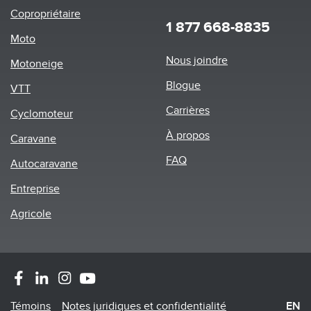
Copropriétaire
1 877 668-8835
Moto
Footer
Nous joindre
Motoneige
menu
Blogue
VTT
Carrières
Cyclomoteur
À propos
Caravane
FAQ
Autocaravane
Entreprise
Agricole
Footer
Témoins
Notes juridiques et confidentialité
EN