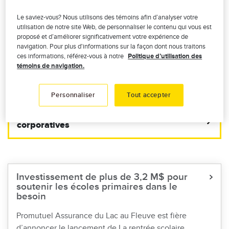
Le saviez-vous? Nous utilisons des témoins afin d’analyser votre
utilisation de notre site Web, de personnaliser le contenu qui vous est
proposé et d’améliorer significativement votre expérience de
navigation. Pour plus d'informations sur la façon dont nous traitons
Autres nouvelles de
ces informations, référez-vous à notre
Politique d’utilisation des
Promutuel Assurance du
témoins de navigation.
Lac au Fleuve
Personnaliser
Tout accepter
Consulter toutes nos nouvelles
corporatives
Investissement de plus de 3,2 M$ pour
soutenir les écoles primaires dans le
besoin
Promutuel Assurance du Lac au Fleuve est fière
d’annoncer le lancement de La rentrée scolaire