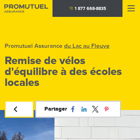
Aller
1 877 668-8835
au
contenu
principal
Promutuel Assurance
du Lac au Fleuve
Remise de vélos
d'équilibre à des écoles
locales
Partager