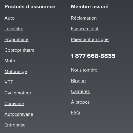
Produits d'assurance
Membre assuré
Auto
Réclamation
Locataire
Espace client
Propriétaire
Paiement en ligne
Copropriétaire
1 877 668-8835
Moto
Footer
Nous joindre
Motoneige
menu
Blogue
VTT
Carrières
Cyclomoteur
À propos
Caravane
FAQ
Autocaravane
Entreprise