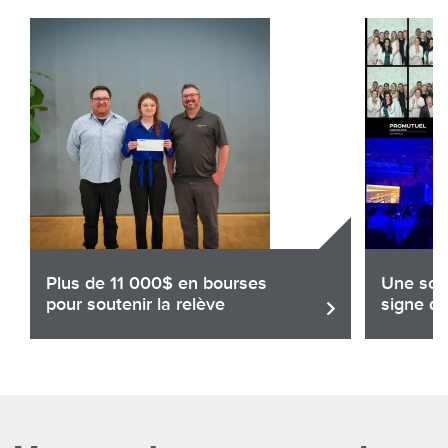
Plus de 11 000$ en bourses
Une soir
pour soutenir la relève
signe de
Partager
Par
Lire l'article