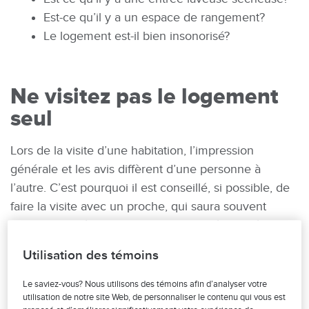
Est-ce qu’il y a un espace de rangement?
Le logement est-il bien insonorisé?
Ne visitez pas le logement
seul
Lors de la visite d’une habitation, l’impression
générale et les avis diffèrent d’une personne à
l’autre. C’est pourquoi il est conseillé, si possible, de
faire la visite avec un proche, qui saura souvent
relever des défauts qui vous auraient échappé, tout
en évaluant si l’endroit vous correspond ou non.
Utilisation des témoins
Vous vous sentirez ainsi en confiance, et ce soutien
vous aidera à mieux imaginer votre éventuelle vie
Le saviez-vous? Nous utilisons des témoins afin d’analyser votre
utilisation de notre site Web, de personnaliser le contenu qui vous est
dans le logement.