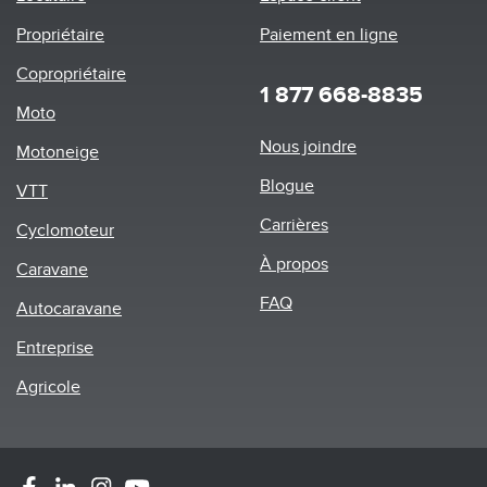
Propriétaire
Paiement en ligne
Copropriétaire
1 877 668-8835
Moto
Footer
Nous joindre
Motoneige
menu
Blogue
VTT
Carrières
Cyclomoteur
À propos
Caravane
FAQ
Autocaravane
Entreprise
Agricole