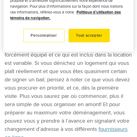
proposé et d’améliorer significativement votre expérience de
navigation. Pour plus d'informations sur la façon dont nous traitons
ces informations, référez-vous à notre
Politique d’utilisation des
témoins de navigation.
Faites une liste de ce qu’il
manque
Personnaliser
Tout accepter
Évidemment, un appartement à louer n’est pas
forcément équipé et ce qui est inclus dans la location
est variable. Si vous dénichez un logement qui vous
plaît réellement et que vous êtes quasiment certain
de signer un bail, pensez à noter ce que vous devez
vous procurer en priorité, et ce, dès la première
visite. Plus vous saurez par où commencer, plus il
sera simple de vous organiser en amont! Et pour
préparer au maximum votre déménagement, vous
pouvez vous y prendre à l’avance en signalant votre
changement d’adresse à vos différents
fournisseurs