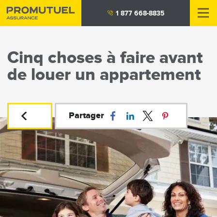
Aller
1 877 668-8835
au
contenu
principal
Cinq choses à faire avant
de louer un appartement
Partager