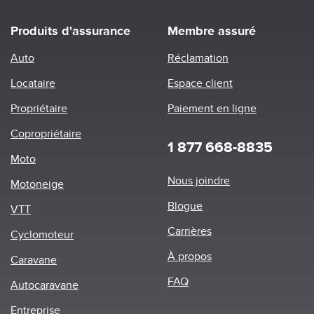
Produits d'assurance
Membre assuré
Auto
Réclamation
Locataire
Espace client
Propriétaire
Paiement en ligne
Copropriétaire
1 877 668-8835
Moto
Footer
Nous joindre
Motoneige
menu
Blogue
VTT
Carrières
Cyclomoteur
À propos
Caravane
FAQ
Autocaravane
Entreprise