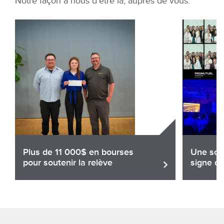
Notre façon à nous d’être là, auprès de vous.
Plus de 11 000$ en bourses
Une soir
pour soutenir la relève
signe de
Partager
Par
Lire l'article