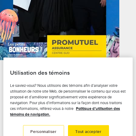
Utilisation des témoins
Le 7 mai dernier, nous n’avons pas seulement
participé à un cocktail. Nous avons pris part à une
Le saviez-vous? Nous utilisons des témoins afin d’analyser votre
mission. Celle des
Petits bonheurs du Centre de
utilisation de notre site Web, de personnaliser le contenu qui vous est
proposé et d’améliorer significativement votre expérience de
pédiatrie sociale en communauté de Drummond
.
navigation. Pour plus d'informations sur la façon dont nous traitons
L'organisme soutient les enfants de notre
ces informations, référez-vous à notre
Politique d’utilisation des
communauté avec bienveillance, respect et
témoins de navigation.
humanité. Être partenaire, c’est choisir de soutenir
des causes qui font une réelle différence dans la
Personnaliser
Tout accepter