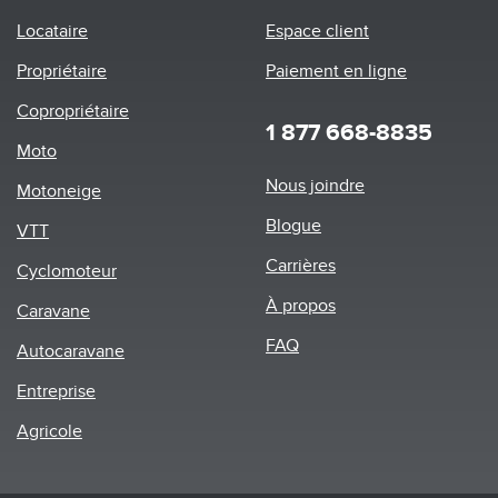
Locataire
Espace client
Propriétaire
Paiement en ligne
Copropriétaire
1 877 668-8835
Moto
Footer
Nous joindre
Motoneige
menu
Blogue
VTT
Carrières
Cyclomoteur
À propos
Caravane
FAQ
Autocaravane
Entreprise
Agricole