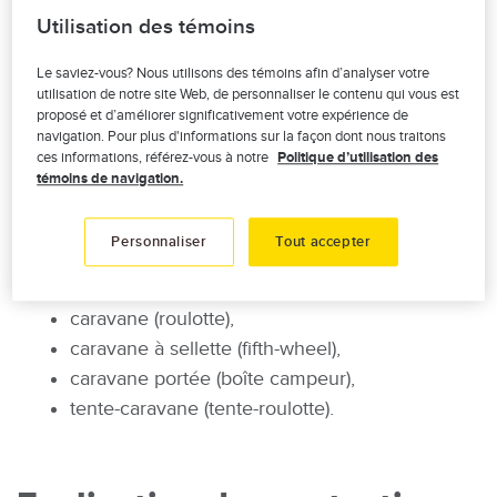
moins de 10 ans
Utilisation des témoins
Aucune franchise minimale
Pour les véhicules tractés : jusqu’à 5 000 $ de
Le saviez-vous? Nous utilisons des témoins afin d’analyser votre
remboursement pour les frais de rapatriement
utilisation de notre site Web, de personnaliser le contenu qui vous est
proposé et d’améliorer significativement votre expérience de
navigation. Pour plus d'informations sur la façon dont nous traitons
ces informations, référez-vous à notre
Politique d’utilisation des
À qui s’adresse le produit ?
témoins de navigation.
À tout propriétaire d’une :
Personnaliser
Tout accepter
autocaravane (motorisé),
caravane (roulotte),
caravane à sellette (fifth-wheel),
caravane portée (boîte campeur),
tente-caravane (tente-roulotte).