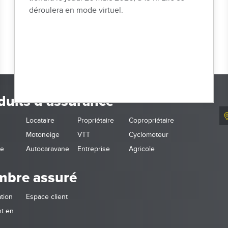
déroulera en mode virtuel.
duits d'assurance
Locataire
Propriétaire
Copropriétaire
Motoneige
VTT
Cyclomoteur
ne
Autocaravane
Entreprise
Agricole
bre assuré
tion
Espace client
t en