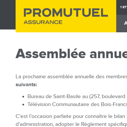
Aller
1 8
au
contenu
A
principal
M
na
Assurance
Assuranc
Auto
Habita
Assemblée annue
La prochaine assemblée annuelle des membre
suivants:
Bureau de Saint-Basile au (257, boulevar
Télévision Communautaire des Bois-Francs
C’est l’occasion parfaite pour connaître le bila
d’administration, adopter le Règlement spécifiq