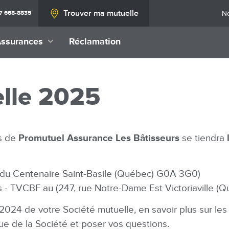
T
Trouver ma mutuelle
No
77 668-8835
m
ssurances
Réclamation
ain
Déjà une assurance chez nous?
vigation
N
A
T
Assurance
e
Ass
Véhicule de
tion
En
Trouvez la mutuelle la plus
T
lle 2025
P
N
loisirs
près de chez vous
t
r
C
p
p
A
Code postal
t
t
s de
Promutuel Assurance Les Bâtisseurs
se tiendra
H
Voir ma mutuelle
S
d du Centenaire Saint-Basile (Québec) G0A 3G0)
 - TVCBF au (247, rue Notre-Dame Est Victoriaville (
Utiliser l'outil de géolocalisation
n 2024 de votre Société mutuelle, en savoir plus sur les
ue de la Société et poser vos questions.