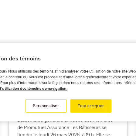
tion des témoins
s Bâtisseurs
ous? Nous utilisons des témoins afin d’analyser votre utilisation de notre site Web
er le contenu qui vous est proposé et d’améliorer significativement votre expérie
 Pour plus d'informations sur la façon dont nous traitons ces informations, référez
d’utilisation des témoins de navigation.
Participez à votre assemblée
Personnaliser
Tout accepter
générale annuelle
L’assemblée générale annuelle des membres
de Promutuel Assurance Les Bâtisseurs se
tiendra le jeudi 26 mars 2026, à 19 h. Elle se