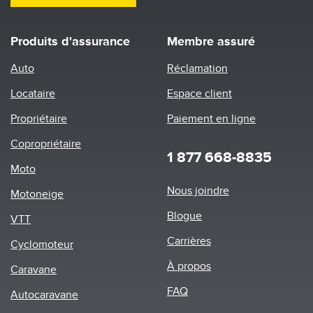
Produits d'assurance
Membre assuré
Auto
Réclamation
Locataire
Espace client
Propriétaire
Paiement en ligne
Copropriétaire
1 877 668-8835
Moto
Footer
Nous joindre
Motoneige
menu
Blogue
VTT
Carrières
Cyclomoteur
À propos
Caravane
FAQ
Autocaravane