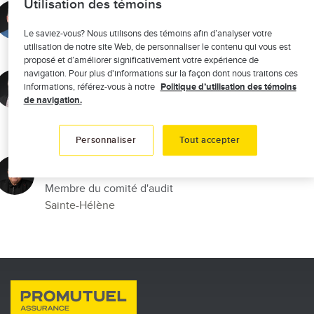
Utilisation des témoins
Pierre Cloutier
Membre du comité d’audit
Le saviez-vous? Nous utilisons des témoins afin d’analyser votre
utilisation de notre site Web, de personnaliser le contenu qui vous est
Saint-Hyacinthe
proposé et d’améliorer significativement votre expérience de
navigation. Pour plus d'informations sur la façon dont nous traitons ces
Gaétan Jodoin
informations, référez-vous à notre
Politique d’utilisation des témoins
de navigation.
Président du comité de placements et membre du
comité d'éthique
St-Damase
Personnaliser
Tout accepter
Michel Daigle
Membre du comité d'audit
Sainte-Hélène