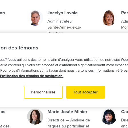
ron
Jocelyn Lavoie
Pa
Administrateur
Adm
Sainte-Anne-de-La-
Mon
Pocatière
tion des témoins
ous? Nous utilisons des témoins afin d’analyser votre utilisation de notre site Web
er le contenu qui vous est proposé et d’améliorer significativement votre expérie
 Pour plus d'informations sur la façon dont nous traitons ces informations, référez
d’utilisation des témoins de navigation.
évesque
Richard Sills
Mar
inance et
Directeur — Indemnisation
Dir
Personnaliser
Tout accepter
clie
los
Marie-Josée Minier
Car
Directrice — Analyse de
Dir
t des
risques au particulier et
ana