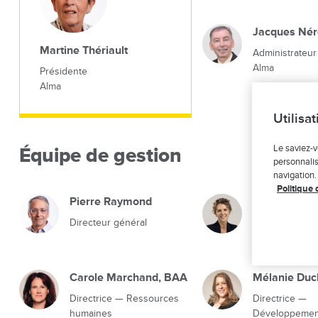
Jacques Né
Martine Thériault
Administrateur
Alma
Présidente
Alma
Utilisa
Le saviez-v
Équipe de gestion
personnalis
navigation.
Politique 
Pierre Raymond
Marie-Ève L
Directeur général
Directrice — F
administration
Carole Marchand, BAA
Mélanie Duc
Directrice — Ressources
Directrice —
humaines
Développemen