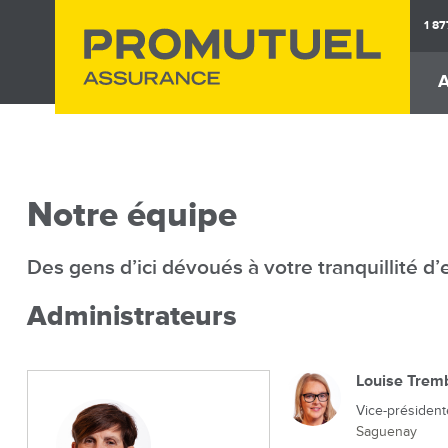
Aller
1 8
au
contenu
A
principal
M
na
Assurance
Assuranc
Auto
Habita
Notre équipe
Des gens d’ici dévoués à votre tranquillité d’
Administrateurs
Louise Trem
Vice-président
Saguenay