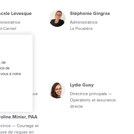
scale Lévesque
Stéphanie Gingras
inistratrice
Administratrice
t-Carmel
La Pocatière
, de
nce de
-vous à notre
ie-Pier Boulet
Lydie Guay
ectrice — Expérience
Directrice principale —
nt et formation
Opérations et assurance
directe
oline Minier, PAA
ectrice — Courtage et
lyse de risques en