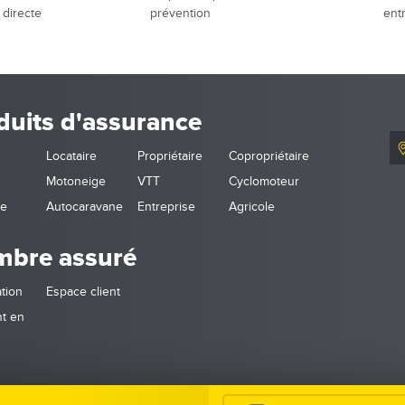
 directe
prévention
ent
duits d'assurance
Locataire
Propriétaire
Copropriétaire
Motoneige
VTT
Cyclomoteur
ne
Autocaravane
Entreprise
Agricole
bre assuré
tion
Espace client
t en