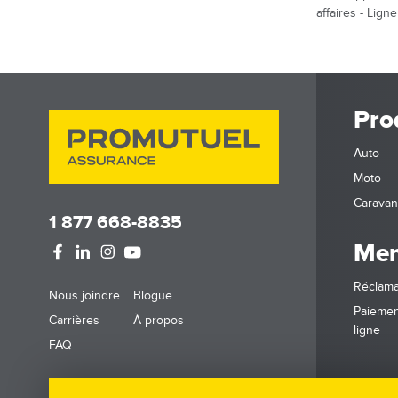
affaires - Ligne
Pro
Auto
Moto
Carava
1 877 668-8835
Mem
Réclama
Footer
Nous joindre
Blogue
menu
Paiemen
Carrières
À propos
ligne
FAQ