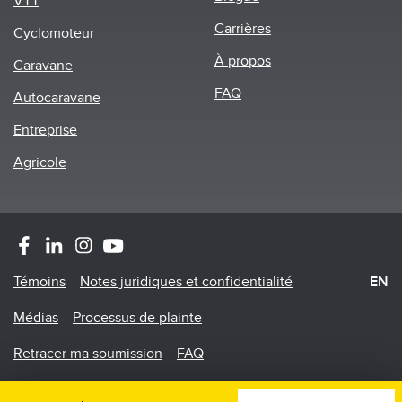
VTT
Carrières
Cyclomoteur
À propos
Caravane
FAQ
Autocaravane
Entreprise
Agricole
Footer
Témoins
Notes juridiques et confidentialité
EN
Menu
Médias
Processus de plainte
Retracer ma soumission
FAQ
©2026 Promutuel Assurance est une agence en assurance