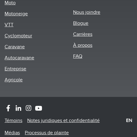
Moto
Footer
Nous joindre
Motoneige
menu
Blogue
VTT
Carrières
Cyclomoteur
À propos
Caravane
FAQ
Autocaravane
Entreprise
Agricole
Footer
Témoins
Notes juridiques et confidentialité
EN
Menu
Médias
Processus de plainte