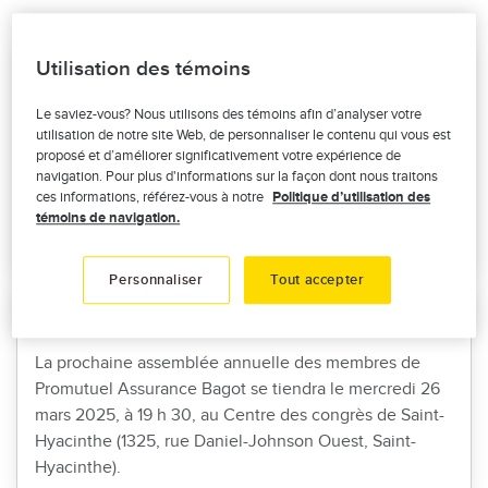
Utilisation des témoins
Nominations d'Alex Laplante et de Pierre
Cloutier
Le saviez-vous? Nous utilisons des témoins afin d’analyser votre
utilisation de notre site Web, de personnaliser le contenu qui vous est
À la suite de l'assemblée générale du 26 mars, le
proposé et d’améliorer significativement votre expérience de
conseil d’administration de Promutuel Assurance
navigation. Pour plus d'informations sur la façon dont nous traitons
Bagot a l’honneur d’annoncer les nominations de
ces informations, référez-vous à notre
Politique d’utilisation des
messieurs Alex Laplante et Pierre Cloutier aux postes
témoins de navigation.
d’administrateur.
Personnaliser
Tout accepter
Assemblée annuelle 2025
La prochaine assemblée annuelle des membres de
Promutuel Assurance Bagot se tiendra le mercredi 26
mars 2025, à 19 h 30, au Centre des congrès de Saint-
Hyacinthe (1325, rue Daniel-Johnson Ouest, Saint-
Hyacinthe).