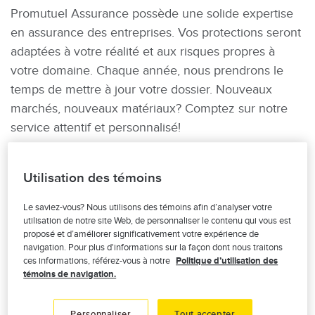
Promutuel Assurance possède une solide expertise
en assurance des entreprises. Vos protections seront
adaptées à votre réalité et aux risques propres à
votre domaine. Chaque année, nous prendrons le
temps de mettre à jour votre dossier. Nouveaux
marchés, nouveaux matériaux? Comptez sur notre
service attentif et personnalisé!
Et en cas de sinistre, Promutuel Assurance est là,
rapidement et efficacement. Nous sommes présents
Utilisation des témoins
dans toutes les régions du Québec, ce qui nous
Le saviez-vous? Nous utilisons des témoins afin d’analyser votre
permet de bien connaître votre réalité et votre
utilisation de notre site Web, de personnaliser le contenu qui vous est
environnement, qui sont aussi les nôtres.
proposé et d’améliorer significativement votre expérience de
navigation. Pour plus d'informations sur la façon dont nous traitons
ces informations, référez-vous à notre
Politique d’utilisation des
témoins de navigation.
COUVERTURE bris d'équipement
Personnaliser
Tout accepter