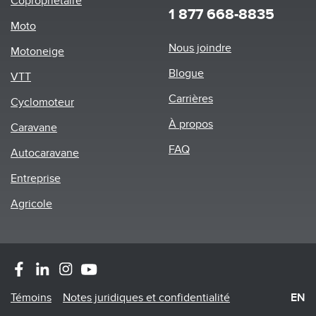
Copropriétaire
1 877 668-8835
Moto
Footer
Nous joindre
Motoneige
menu
Blogue
VTT
Carrières
Cyclomoteur
À propos
Caravane
FAQ
Autocaravane
Entreprise
Agricole
Footer
Témoins
Notes juridiques et confidentialité
EN