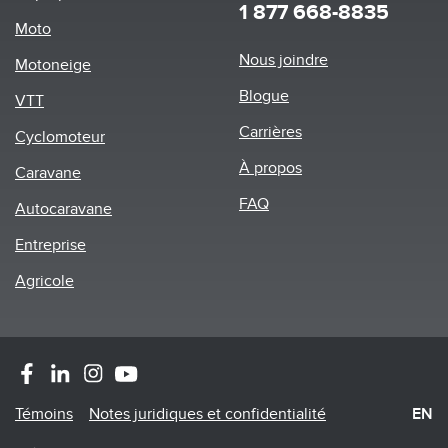
1 877 668-8835
Moto
Footer
Nous joindre
Motoneige
menu
Blogue
VTT
Carrières
Cyclomoteur
À propos
Caravane
FAQ
Autocaravane
Entreprise
Agricole
Footer
Témoins
Notes juridiques et confidentialité
EN