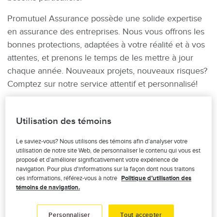
Promutuel Assurance possède une solide expertise
en assurance des entreprises. Nous vous offrons les
bonnes protections, adaptées à votre réalité et à vos
attentes, et prenons le temps de les mettre à jour
chaque année. Nouveaux projets, nouveaux risques?
Comptez sur notre service attentif et personnalisé!
Et en cas de sinistre, Promutuel Assurance est là,
rapidement et efficacement. Nous sommes présents
Utilisation des témoins
dans toutes les régions du Québec, ce qui nous
Le saviez-vous? Nous utilisons des témoins afin d’analyser votre
permet de bien connaître votre réalité et votre
utilisation de notre site Web, de personnaliser le contenu qui vous est
environnement, qui sont aussi les nôtres.
proposé et d’améliorer significativement votre expérience de
navigation. Pour plus d'informations sur la façon dont nous traitons
ces informations, référez-vous à notre
Politique d’utilisation des
témoins de navigation.
COUVERTURE bris d’équipement
Image
Personnaliser
Tout accepter