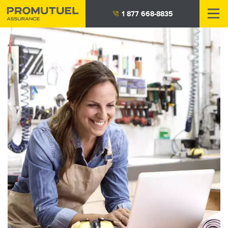
Aller
1 877 668-8835
au
contenu
principal