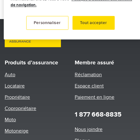
de navigation.
Rapport annuel 2014
Personnaliser
Tout accepter
Produits d'assurance
Membre assuré
Auto
Réclamation
Locataire
Espace client
Propriétaire
Paiement en ligne
Copropriétaire
1 877 668-8835
Moto
Footer
Nous joindre
Motoneige
menu